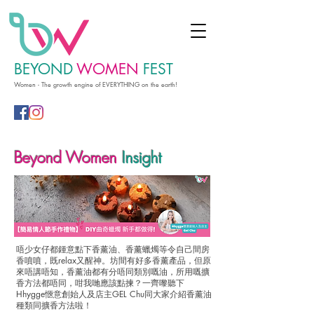
BEYOND
WOMEN
FEST
Women - The growth engine of EVERYTHING on the earth!
Beyond Women
Insight
唔少女仔都鍾意點下香薰油、香薰蠟燭等令自己間房
香噴噴，既relax又醒神。坊間有好多香薰產品，但原
來唔講唔知，香薰油都有分唔同類別嘅油，所用嘅擴
香方法都唔同，咁我哋應該點揀？一齊嚟聽下
Hhygge愜意創始人及店主GEL Chu同大家介紹香薰油
種類同擴香方法啦！